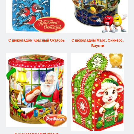
С шоколадом Красный Октябрь
С шоколадом Марс, Сникерс,
Баунти