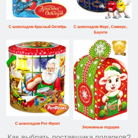
С шоколадом Красный Октябрь
С шоколадом Марс, Сникерс,
Баунти
С шоколадом Рот-Фронт
Экономные подарки
Как выбрать поставщика подарков?