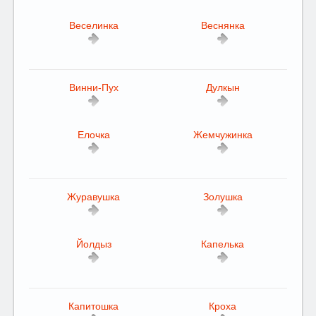
Веселинка
Веснянка
Винни-Пух
Дулкын
Елочка
Жемчужинка
Журавушка
Золушка
Йолдыз
Капелька
Капитошка
Кроха