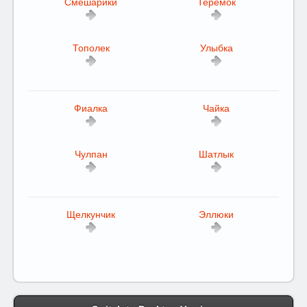
Смешарики
Теремок
Тополек
Улыбка
Фиалка
Чайка
Чулпан
Шатлык
Щелкунчик
Эллюки