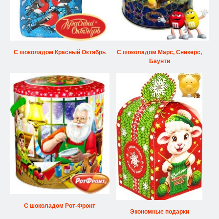
С шоколадом Красный Октябрь
С шоколадом Марс, Сникерс,
Баунти
С шоколадом Рот-Фронт
Экономные подарки