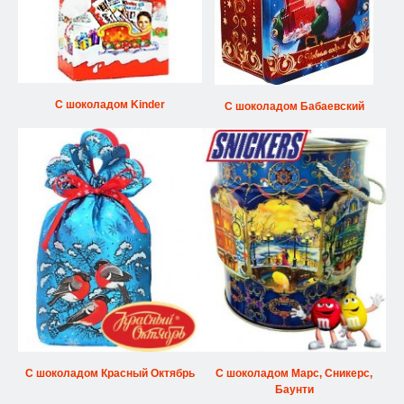
С шоколадом Kinder
С шоколадом Бабаевский
С шоколадом Красный Октябрь
С шоколадом Марс, Сникерс,
Баунти