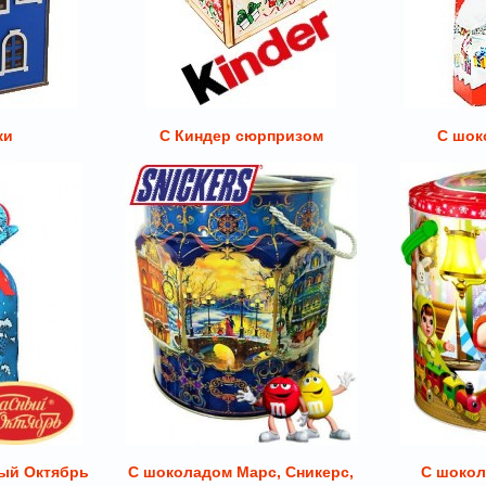
ки
С Киндер сюрпризом
С шок
ый Октябрь
С шоколадом Марс, Сникерс,
С шокол