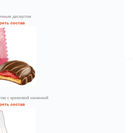
ичным десертом
реть состав
том с кремовой начинкой
реть состав