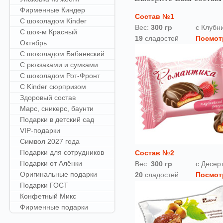
Фирменные Киндер
Состав №1
С шоколадом Kinder
Вес:
300
гр
с Клубн
С шок-м Красный
19
сладостей
Посмот
Октябрь
С шоколадом Бабаевский
С рюкзаками и сумками
С шоколадом Рот-Фронт
С Kinder сюрпризом
Здоровый состав
Марс, сникерс, баунти
Подарки в детский сад
VIP-подарки
Символ 2027 года
Подарки для сотрудников
Состав №2
Подарки от Алёнки
Вес:
300 гр
с Десер
Оригинальные подарки
20
сладостей
Посмот
Подарки ГОСТ
Конфетный Микс
Фирменные подарки