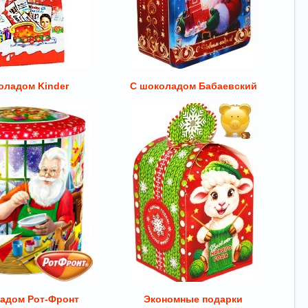
оладом Kinder
С шоколадом Бабаевский
адом Рот-Фронт
Экономные подарки